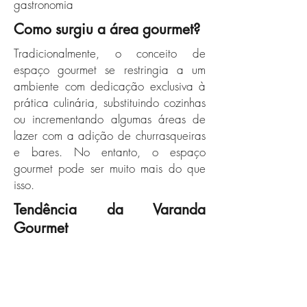
gastronomia
Como surgiu a área gourmet?
Tradicionalmente, o conceito de
espaço gourmet se restringia a um
ambiente com dedicação exclusiva à
prática culinária, substituindo cozinhas
ou incrementando algumas áreas de
lazer com a adição de churrasqueiras
e bares. No entanto, o espaço
gourmet pode ser muito mais do que
isso.
Tendência da Varanda
Gourmet
Atualmente, o local geralmente é visto
como um ambiente acolhedor e
agradável para reunir e agradável
para reunir e confraternizar com os