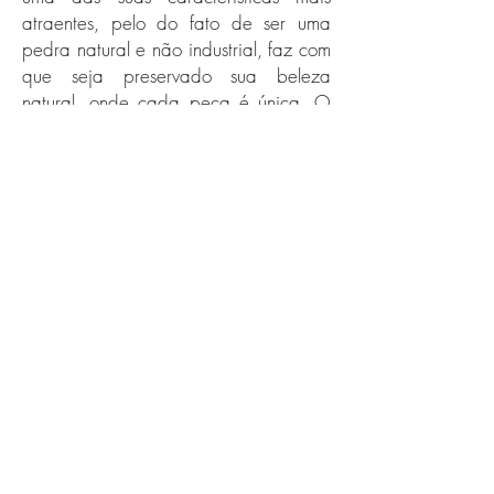
atraentes, pelo do fato de ser uma
pedra natural e não industrial, faz com
que seja preservado sua beleza
natural, onde cada peça é única. O
mármore apesar de ser resistente ao
calor, não pode ter contato direto de
uma panela muito quente, também
sendo necessário ter cuidado com a
utilização de facas afiadas e alimentos
ácidos, para se evitar arranhões e
manchas.
Bancada de Granito
O
granito
é a pedra mais comum nas
bancadas de cozinha, e que a que
possui melhor custo beneficio.Porém,
deve se tomar cuidado na escolha
dessa pedra, principalmente ao optar