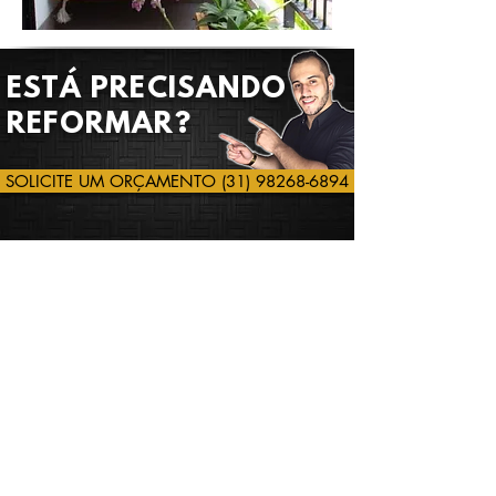
ESTÁ PRECISANDO
REFORMAR?
SOLICITE UM ORÇAMENTO (31) 98268-6894
Varanda Decorada
Uma
decoração bem feita deixa
qualquer ambiente mais bonito.
Restauração de móveis:
Restaurar um
móvel pode sair mais barato do que
comprar outro;
Móveis com design moderno:
Para