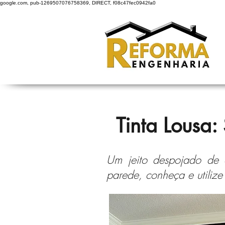
google.com, pub-1269507076758369, DIRECT, f08c47fec0942fa0
Tinta Lousa:
Um jeito despojado de d
parede, conheça e utilize