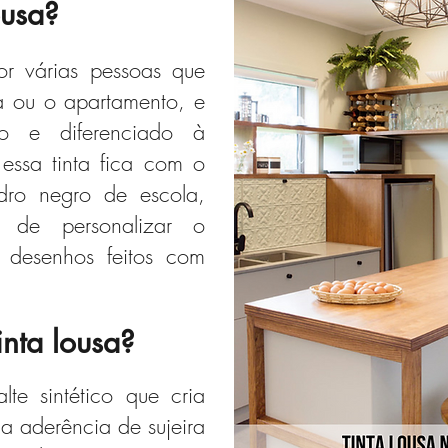
ousa?
or várias pessoas que
a ou o apartamento, e
o e diferenciado à
ssa tinta fica com o
dro negro de escola,
e de personalizar o
 desenhos feitos com
inta lousa?
te sintético que cria
 a aderência de sujeira