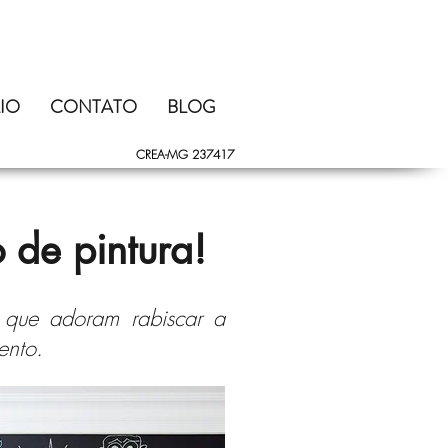
IO
CONTATO
BLOG
CREA-MG 237417
o de pintura!
s que adoram rabiscar a
ento.